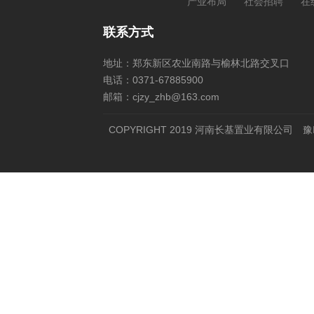
产业布局
社会招聘
在
联系方式
地址：郑东新区农业南路与榆林北路交叉口
电话：0371-67885900
邮箱：cjzy_zhb@163.com
COPYRIGHT 2019 河南长基置业有限公司
豫