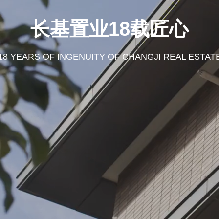
长基置业18载匠心
18 YEARS OF INGENUITY OF CHANGJI REAL ESTAT