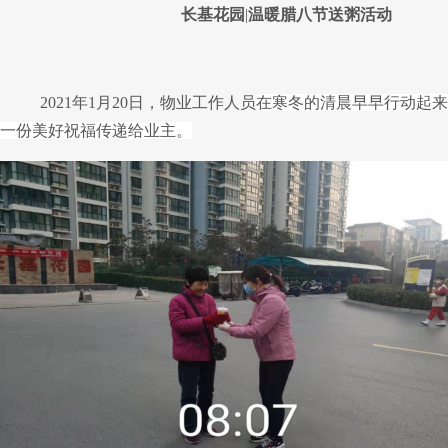
长基花园
|
温暖腊八节送粥活动
202
1
年
1月
20
日，
物业工作人员
在寒冬的清晨早早行动起来
一份美好祝福传递给业主。